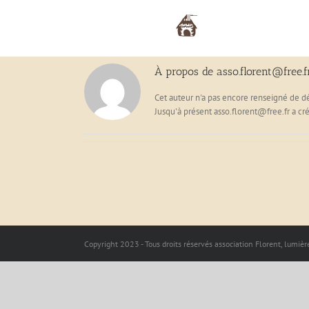
Passer
au
Actualités
L’a
contenu
À propos de
asso.florent@free.f
Cet auteur n'a pas encore renseigné de dé
Jusqu'à présent asso.florent@free.fr a cr
Copyright 2023 - Tous droits réservés association Florent, lumière
Bascule
de
la
zone