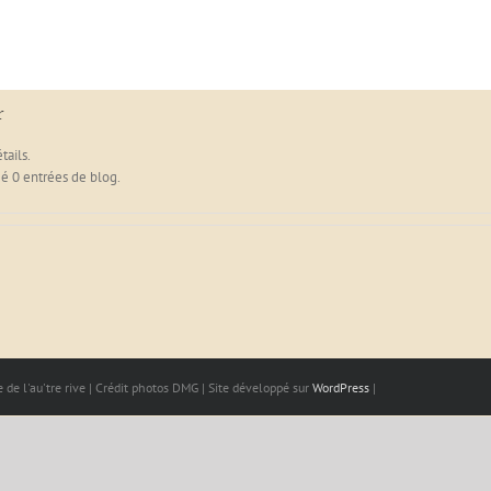
sso
Parrainages
Missions
Réalisations
Adhésion
r
tails.
éé 0 entrées de blog.
 de l'au'tre rive | Crédit photos DMG | Site développé sur
WordPress
|