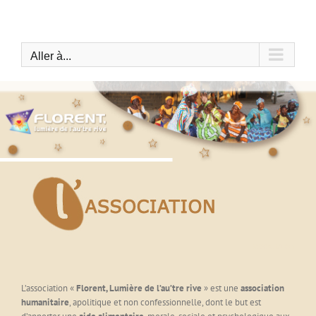
Passer
au
contenu
Aller à...
L’association
L’association «
Florent, Lumière de l’au’tre rive
» est une
association
humanitaire
, apolitique et non confessionnelle, dont le but est