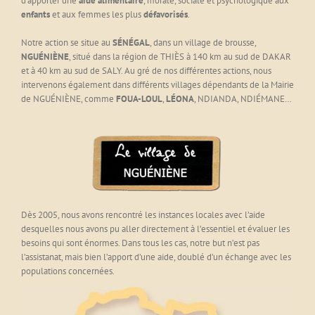
d’apporter une
aide alimentaire
, morale, sociale et psychologique aux
enfants
et aux femmes les plus
défavorisés
.
Notre action se situe au
SÉNÉGAL
, dans un village de brousse,
NGUÉNIÈNE
, situé dans la région de THIÈS à 140 km au sud de DAKAR
et à 40 km au sud de SALY. Au gré de nos différentes actions, nous
intervenons également dans différents villages dépendants de la Mairie
de NGUÉNIÈNE, comme
FOUA-LOUL
,
LÉONA
, NDIANDA, NDIÉMANE…
Dès 2005, nous avons rencontré les instances locales avec l’aide
desquelles nous avons pu aller directement à l’essentiel et évaluer les
besoins qui sont énormes. Dans tous les cas, notre but n’est pas
l’assistanat, mais bien l’apport d’une aide, doublé d’un échange avec les
populations concernées.