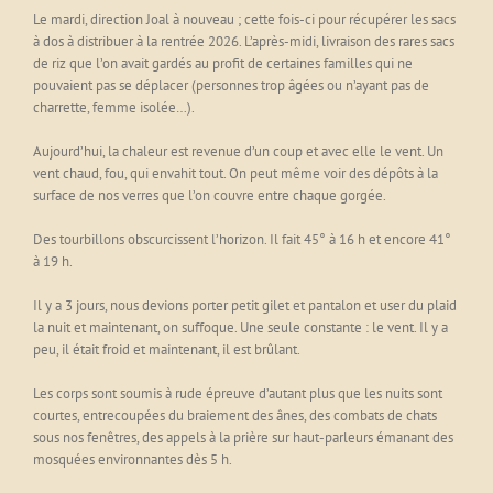
Le mardi, direction Joal à nouveau ; cette fois-ci pour récupérer les sacs
à dos à distribuer à la rentrée 2026. L’après-midi, livraison des rares sacs
de riz que l’on avait gardés au profit de certaines familles qui ne
pouvaient pas se déplacer (personnes trop âgées ou n’ayant pas de
charrette, femme isolée…).
Aujourd’hui, la chaleur est revenue d’un coup et avec elle le vent. Un
vent chaud, fou, qui envahit tout. On peut même voir des dépôts à la
surface de nos verres que l’on couvre entre chaque gorgée.
Des tourbillons obscurcissent l’horizon. Il fait 45° à 16 h et encore 41°
à 19 h.
Il y a 3 jours, nous devions porter petit gilet et pantalon et user du plaid
la nuit et maintenant, on suffoque. Une seule constante : le vent. Il y a
peu, il était froid et maintenant, il est brûlant.
Les corps sont soumis à rude épreuve d’autant plus que les nuits sont
courtes, entrecoupées du braiement des ânes, des combats de chats
sous nos fenêtres, des appels à la prière sur haut-parleurs émanant des
mosquées environnantes dès 5 h.