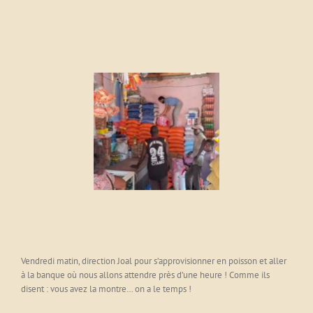
e boutique
2ème boutique
Déchargemen
Gigi
Vendredi matin, direction Joal pour s’approvisionner en poisson et aller
à la banque où nous allons attendre près d’une heure ! Comme ils
disent : vous avez la montre… on a le temps !