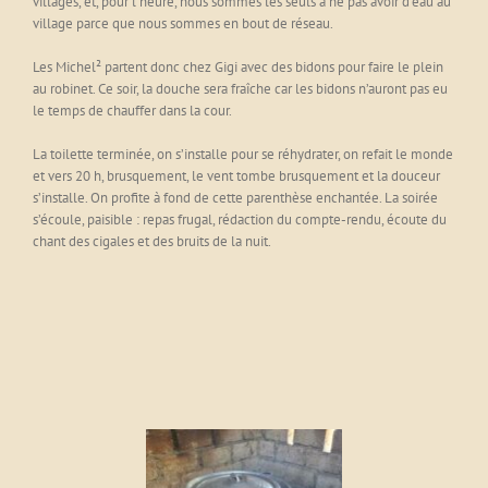
villages, et, pour l’heure, nous sommes les seuls à ne pas avoir d’eau au
village parce que nous sommes en bout de réseau.
Les Michel² partent donc chez Gigi avec des bidons pour faire le plein
au robinet. Ce soir, la douche sera fraîche car les bidons n’auront pas eu
le temps de chauffer dans la cour.
La toilette terminée, on s’installe pour se réhydrater, on refait le monde
et vers 20 h, brusquement, le vent tombe brusquement et la douceur
s’installe. On profite à fond de cette parenthèse enchantée. La soirée
s’écoule, paisible : repas frugal, rédaction du compte-rendu, écoute du
chant des cigales et des bruits de la nuit.
Handicapés
Cantine de Foua-Loul
Le "Surveil