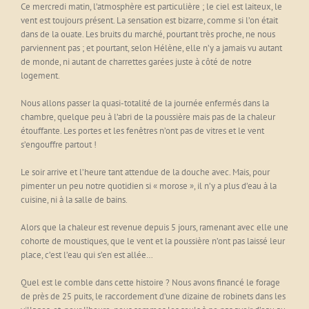
Ce mercredi matin, l’atmosphère est particulière ; le ciel est laiteux, le
vent est toujours présent. La sensation est bizarre, comme si l’on était
dans de la ouate. Les bruits du marché, pourtant très proche, ne nous
parviennent pas ; et pourtant, selon Hélène, elle n’y a jamais vu autant
de monde, ni autant de charrettes garées juste à côté de notre
logement.
Nous allons passer la quasi-totalité de la journée enfermés dans la
chambre, quelque peu à l’abri de la poussière mais pas de la chaleur
étouffante. Les portes et les fenêtres n’ont pas de vitres et le vent
s’engouffre partout !
Le soir arrive et l’heure tant attendue de la douche avec. Mais, pour
pimenter un peu notre quotidien si « morose », il n’y a plus d’eau à la
cuisine, ni à la salle de bains.
Alors que la chaleur est revenue depuis 5 jours, ramenant avec elle une
cohorte de moustiques, que le vent et la poussière n’ont pas laissé leur
place, c’est l’eau qui s’en est allée…
Quel est le comble dans cette histoire ? Nous avons financé le forage
de près de 25 puits, le raccordement d’une dizaine de robinets dans les