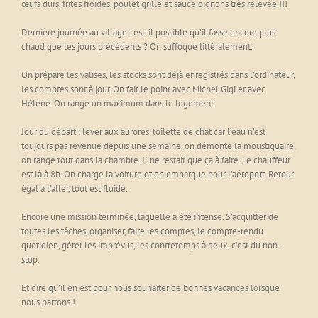
œufs durs, frites froides, poulet grillé et sauce oignons très relevée !!!
Dernière journée au village : est-il possible qu’il fasse encore plus
chaud que les jours précédents ? On suffoque littéralement.
On prépare les valises, les stocks sont déjà enregistrés dans l’ordinateur,
les comptes sont à jour. On fait le point avec Michel Gigi et avec
Hélène. On range un maximum dans le logement.
Jour du départ : lever aux aurores, toilette de chat car l’eau n’est
toujours pas revenue depuis une semaine, on démonte la moustiquaire,
on range tout dans la chambre. Il ne restait que ça à faire. Le chauffeur
est là à 8h. On charge la voiture et on embarque pour l’aéroport. Retour
égal à l’aller, tout est fluide.
Encore une mission terminée, laquelle a été intense. S’acquitter de
toutes les tâches, organiser, faire les comptes, le compte-rendu
quotidien, gérer les imprévus, les contretemps à deux, c’est du non-
stop.
Et dire qu’il en est pour nous souhaiter de bonnes vacances lorsque
nous partons !