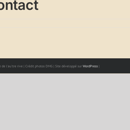
ontact
 de l'au'tre rive | Crédit photos DMG | Site développé sur
WordPress
|