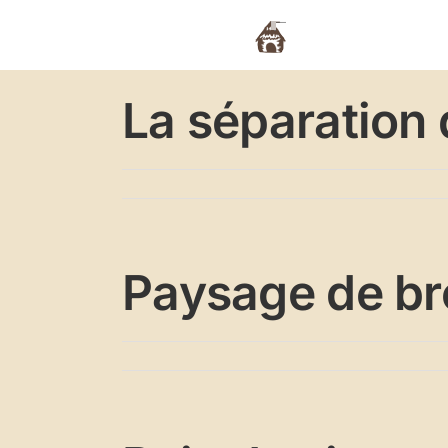
Passer
au
Actualités
L’a
contenu
La séparation
Paysage de b