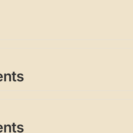
ents
ents