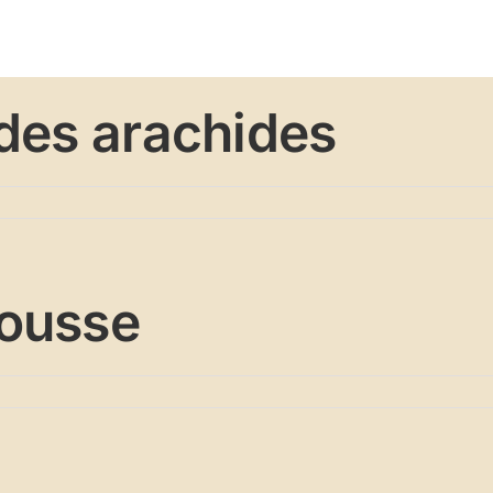
sso
Parrainages
Missions
Réalisations
Adhésion
 des arachides
rousse