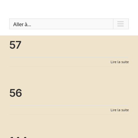
Passer
au
contenu
Aller à...
57
Lire la suite
56
Lire la suite