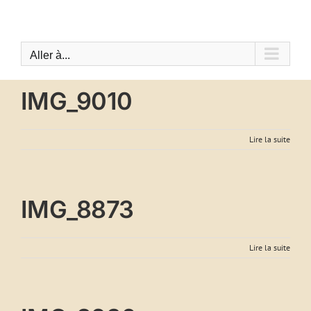
Passer
au
contenu
Aller à...
IMG_9010
Lire la suite
IMG_8873
Lire la suite