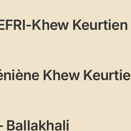
REFRI-Khew Keurtien
uéniène Khew Keurti
– Ballakhali