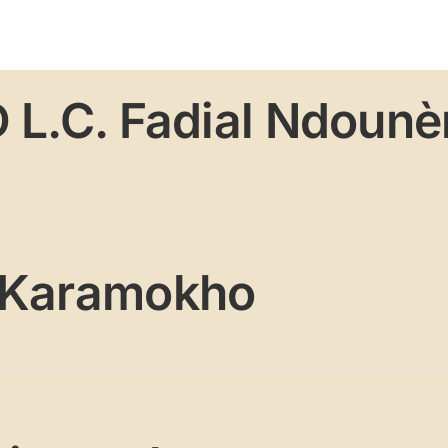
sso
Parrainages
Missions
Réalisations
Adhésion
D L.C. Fadial Ndoun
I Karamokho