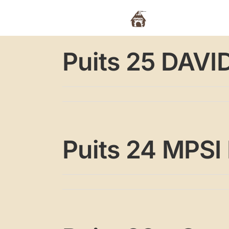
Passer
au
Actualités
L’a
contenu
Puits 25 DAVI
Puits 24 MPS