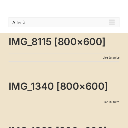
Passer
au
contenu
Aller à...
IMG_8115 [800×600]
Lire la suite
IMG_1340 [800×600]
Lire la suite