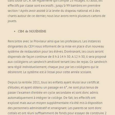
dans toute la C.R. de Nguéniène qui compte 25 villages. Ici aussi, les
effectifs par classe sont excessifs ; jusqu’à 99 bambins en première
section ! Après avoir assisté à la levée du drapeau national et à des
chants autour de ce dernier, nous leur avons remis plusieurs cartons de
jouets.
CEM de NGUÉNIÈNE
Rencontre avec le Proviseur ainsi que les professeurs. Les instances
dirigeantes du CEM nous informent de la mise en place d’un nouveau
système de restauration pour les élèves. Dorénavant, les cours seront
dispensés de façon continue de 8 h à 14 h 30. A 12 h 30, il sera proposé
aux collégiens un sandwich amélioré tenant lieu de repas. Ce sandwich
sera réglé individuellement, chaque jour, par les collégiens qui le
désireront. Le système est à l’essai pour cette année scolaire.
Depuis la rentrée 2011, tous les enfants ayant réussi leur certificat
d’études, et ayant obtenu un passage en 6°, ne sont plus tenus de
passer l’examen d’entrée en cycle secondaire et sont donc admis
automatiquement à intégrer le collège. De fait, les effectifs ont
explosé mais aucun moyen supplémentaire n’a été mis à disposition
des personnels administratif et enseignant. Les parents se sont donc
cotisés et ont réuni suffisamment de fonds pour essayer de construire 2